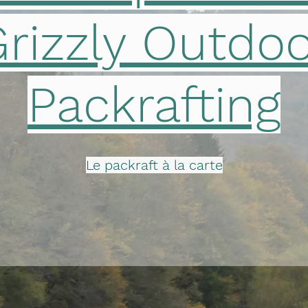
rizzly Outdo
Packrafting
Le packraft à la carte