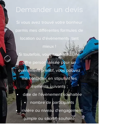
Demander un devis
Si vous avez trouvé votre bonheur
parmis mes différentes formules de
location ou d'évènements, tant
mieux !
Si toutefois, vous souhaitez une
offre personnalisée pour un
événement privatif, vous pouvez
me contacter en stipulant les
éléments suivants ;
date de l'évènement souhaitée
nombre de participants
rivière ou niveau d'engagement
(simple ou sportif) souhaité
CONTACT